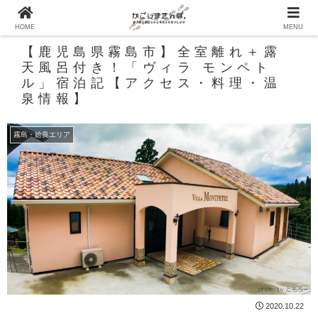
HOME
MENU
【鹿児島県霧島市】全室離れ＋露
天風呂付き！「ヴィラ モンペト
ル」宿泊記【アクセス・料理・温
泉情報】
霧島・姶良エリア
2020.10.22