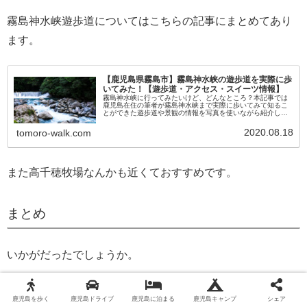
霧島神水峡遊歩道についてはこちらの記事にまとめてあり
ます。
【鹿児島県霧島市】霧島神水峡の遊歩道を実際に歩
いてみた！【遊歩道・アクセス・スイーツ情報】
霧島神水峡に行ってみたいけど、どんなところ？本記事では
鹿児島在住の筆者が霧島神水峡まで実際に歩いてみて知るこ
とができた遊歩道や景観の情報を写真を使いながら紹介して
いきます。アクセス情報やおすすめのスイーツ情報もありま
す。実際に訪れる前にぜひ当記事をご覧ください。
2020.08.18
tomoro-walk.com
また高千穂牧場なんかも近くておすすめです。
まとめ
いかがだったでしょうか。
「Villa Montpetre」
鹿児島を歩く
鹿児島ドライブ
鹿児島に泊まる
鹿児島キャンプ
シェア