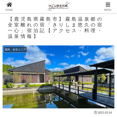
HOME
MENU
【鹿児島県霧島市】霧島温泉郷の
全室離れの宿「きりしま悠久の宿
一心」宿泊記【アクセス・料理・
温泉情報】
霧島・姶良エリア
2022.03.24