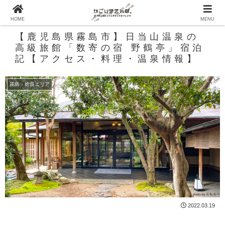
HOME
MENU
【鹿児島県霧島市】日当山温泉の
高級旅館「数寄の宿 野鶴亭」宿泊
記【アクセス・料理・温泉情報】
霧島・姶良エリア
2022.03.19