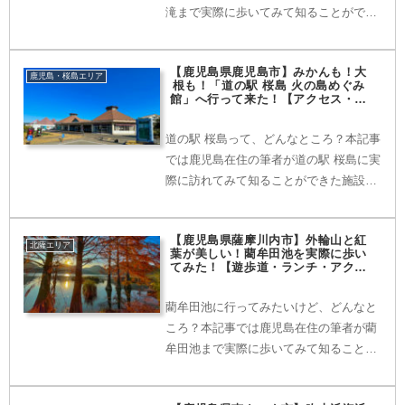
滝まで実際に歩いてみて知ることができ
た遊歩道や景観の情報を写真を使いなが
ら紹介していきます。実際に訪れる前に
【鹿児島県鹿児島市】みかんも！大
ぜひ当記事をご覧ください。
鹿児島・桜島エリア
根も！「道の駅 桜島 火の島めぐみ
館」へ行って来た！【アクセス・レ
ストラン・お土産情報】
道の駅 桜島って、どんなところ？本記事
では鹿児島在住の筆者が道の駅 桜島に実
際に訪れてみて知ることができた施設や
景色の情報を写真を使いながら紹介して
いきます。おすすめのお土産情報やレス
【鹿児島県薩摩川内市】外輪山と紅
トラン情報もあります。実際に訪れる前
北薩エリア
葉が美しい！藺牟田池を実際に歩い
にぜひ当記事をご覧ください。
てみた！【遊歩道・ランチ・アクセ
ス情報】
藺牟田池に行ってみたいけど、どんなと
ころ？本記事では鹿児島在住の筆者が藺
牟田池まで実際に歩いてみて知ることが
できた遊歩道や景観の情報を写真を使い
ながら紹介していきます。アクセス情報