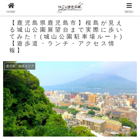
HOME
MENU
【鹿児島県鹿児島市】桜島が見え
る城山公園展望台まで実際に歩い
てみた！(城山公園駐車場ルート)
【遊歩道・ランチ・アクセス情
報】
鹿児島・桜島エリア