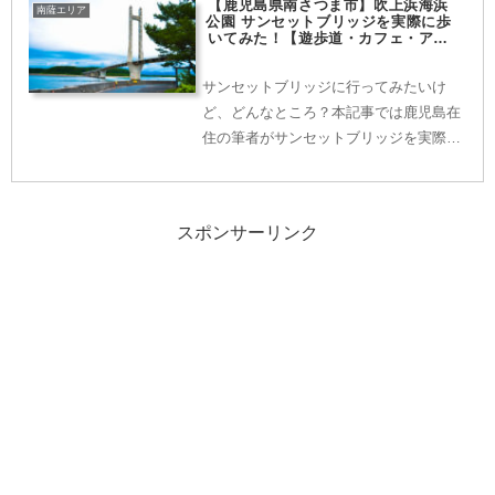
【鹿児島県南さつま市】吹上浜海浜
やおすすめのランチ情報もあります。実
南薩エリア
公園 サンセットブリッジを実際に歩
際に訪れる前にぜひ当記事をご覧くださ
いてみた！【遊歩道・カフェ・アク
セス情報】
い。
サンセットブリッジに行ってみたいけ
ど、どんなところ？本記事では鹿児島在
住の筆者がサンセットブリッジを実際に
歩いてみて知ることができた遊歩道や景
観の情報を写真を使いながら紹介してい
きます。アクセス情報やおすすめのカフ
スポンサーリンク
ェ情報もあります。実際に訪れる前にぜ
ひ当記事をご覧ください。