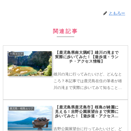
ともろー
関連記事
【鹿児島県南大隅町】雄川の滝まで
大隅エリア
実際に歩いてみた！【遊歩道・ラン
チ・アクセス情報】
雄川の滝に行ってみたいけど、どんなと
ころ？本記事では鹿児島在住の筆者が雄
川の滝まで実際に歩いてみて知ることが
できた遊歩道や景観の情報を写真を使い
ながら紹介していきます。アクセス情報
【鹿児島県鹿児島市】桜島が綺麗に
やおすすめのランチ情報もあります。実
鹿児島・桜島エリア
見える！吉野公園展望台まで実際に
際に訪れる前にぜひ当記事をご覧くださ
歩いてみた！【遊歩道・アクセス情
報】
い。
吉野公園展望台に行ってみたいけど、ど