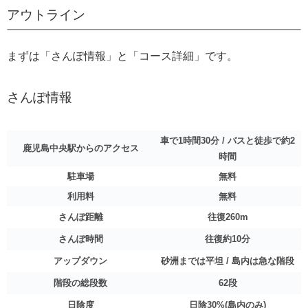
アウトライン
まずは「さんぽ情報」と「コース詳細」です。
さんぽ情報
車で1時間30分 / バスと徒歩で約2
鹿児島中央駅からのアクセス
時間
駐車場
無料
利用料
無料
さんぽ距離
往復260m
さんぽ時間
往復約10分
アップダウン
砂洲までは平坦 / 島内は急な階段
階段の総段数
62段
日陰度
日陰30%(島内のみ)