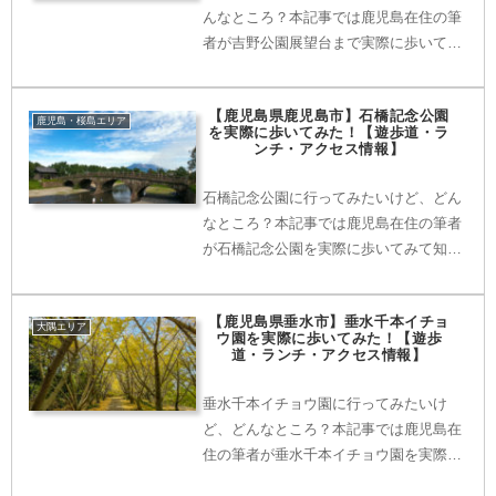
んなところ？本記事では鹿児島在住の筆
者が吉野公園展望台まで実際に歩いてみ
て知ることができた遊歩道や景観の情報
を写真を使いながら紹介していきます。
【鹿児島県鹿児島市】石橋記念公園
実際に訪れる前にぜひ当記事をご覧くだ
鹿児島・桜島エリア
を実際に歩いてみた！【遊歩道・ラ
さい。
ンチ・アクセス情報】
石橋記念公園に行ってみたいけど、どん
なところ？本記事では鹿児島在住の筆者
が石橋記念公園を実際に歩いてみて知る
ことができた遊歩道や景観の情報を写真
を使いながら紹介していきます。アクセ
【鹿児島県垂水市】垂水千本イチョ
ス情報やおすすめのランチ情報もありま
大隅エリア
ウ園を実際に歩いてみた！【遊歩
す。実際に訪れる前にぜひ当記事をご覧
道・ランチ・アクセス情報】
ください。
垂水千本イチョウ園に行ってみたいけ
ど、どんなところ？本記事では鹿児島在
住の筆者が垂水千本イチョウ園を実際に
歩いてみて知ることができた遊歩道や景