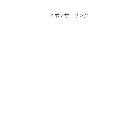
観の情報を写真を使いながら紹介してい
きます。アクセス情報やおすすめのラン
スポンサーリンク
チ情報もあります。実際に訪れる前にぜ
ひ当記事をご覧ください。