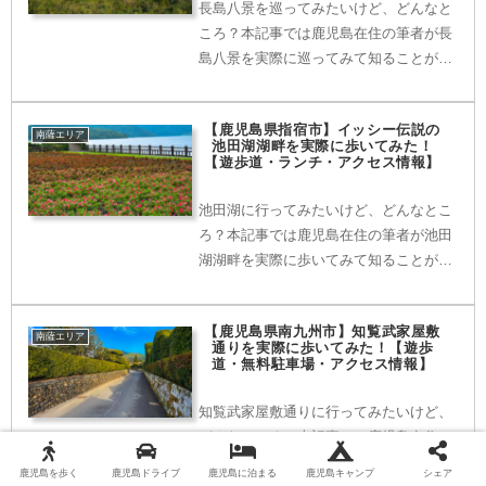
長島八景を巡ってみたいけど、どんなと
ころ？本記事では鹿児島在住の筆者が長
島八景を実際に巡ってみて知ることがで
きた景観や駐車場、ルートなどの情報を
写真を使いながら紹介していきます。お
【鹿児島県指宿市】イッシー伝説の
すすめのランチやお土産情報もありま
南薩エリア
池田湖湖畔を実際に歩いてみた！
す。実際に訪れる前にぜひ当記事をご覧
【遊歩道・ランチ・アクセス情報】
ください。
池田湖に行ってみたいけど、どんなとこ
ろ？本記事では鹿児島在住の筆者が池田
湖湖畔を実際に歩いてみて知ることがで
きた遊歩道や景観の情報を写真を使いな
がら紹介していきます。アクセス情報や
【鹿児島県南九州市】知覧武家屋敷
おすすめのランチ情報もあります。実際
南薩エリア
通りを実際に歩いてみた！【遊歩
に訪れる前にぜひ当記事をご覧くださ
道・無料駐車場・アクセス情報】
い。
知覧武家屋敷通りに行ってみたいけど、
どんなところ？本記事では鹿児島在住の
筆者が知覧武家屋敷通りを実際に歩いて
鹿児島を歩く
鹿児島ドライブ
鹿児島に泊まる
鹿児島キャンプ
シェア