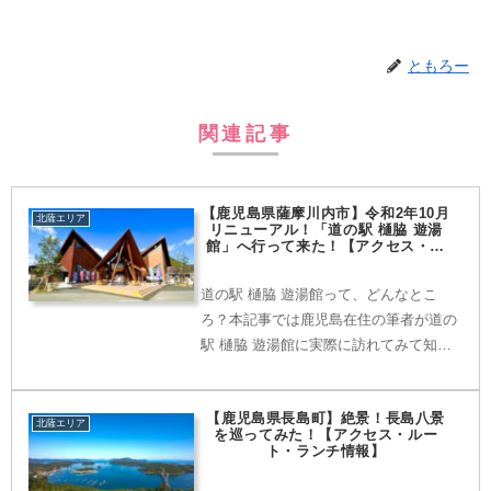
ともろー
関連記事
【鹿児島県薩摩川内市】令和2年10月
北薩エリア
リニューアル！「道の駅 樋脇 遊湯
館」へ行って来た！【アクセス・レ
ストラン・お土産情報】
道の駅 樋脇 遊湯館って、どんなとこ
ろ？本記事では鹿児島在住の筆者が道の
駅 樋脇 遊湯館に実際に訪れてみて知る
ことができた施設や景色の情報を写真を
使いながら紹介していきます。おすすめ
【鹿児島県長島町】絶景！長島八景
のお土産情報やレストラン情報もありま
北薩エリア
を巡ってみた！【アクセス・ルー
す。実際に訪れる前にぜひ当記事をご覧
ト・ランチ情報】
ください。