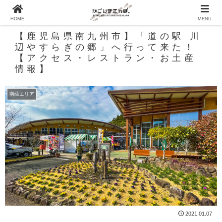
HOME
MENU
【鹿児島県南九州市】「道の駅 川
辺やすらぎの郷」へ行って来た！
【アクセス・レストラン・お土産
情報】
南薩エリア
2021.01.07